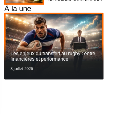
À la une
Les enjeux du transfert au rugby : entre
financières et performance
3 juillet 2026