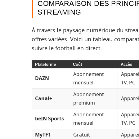
COMPARAISON DES PRINCI
STREAMING
À travers le paysage numérique du strea
offres variées. Voici un tableau compara
suivre le football en direct.
Plateforme
Coût
Accès
Abonnement
Apparei
DAZN
mensuel
TV, PC
Abonnement
Canal+
Apparei
premium
Abonnement
Apparei
beIN Sports
mensuel
TV, PC
MyTF1
Gratuit
Apparei