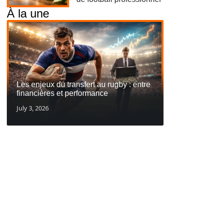
À la une
Les enjeux du transfert au rugby : entre
financières et performance
July 3, 2026