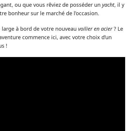
légant, ou que vous rêviez de posséder un
yacht
, il y
tre bonheur sur le marché de l’occasion.
 le large à bord de votre nouveau
voilier en acier
? Le
L’aventure commence ici, avec votre choix d’un
us !