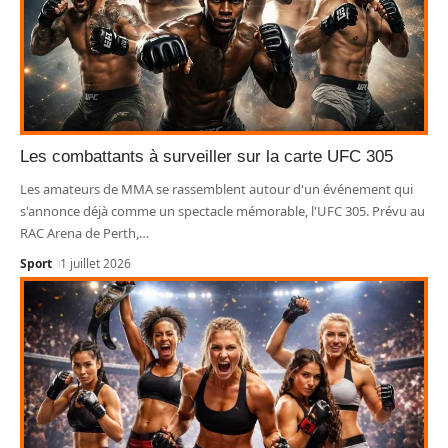
Les combattants à surveiller sur la carte UFC 305
Les amateurs de MMA se rassemblent autour d'un événement qui
s'annonce déjà comme un spectacle mémorable, l'UFC 305. Prévu au
RAC Arena de Perth,
…
Sport
1 juillet 2026