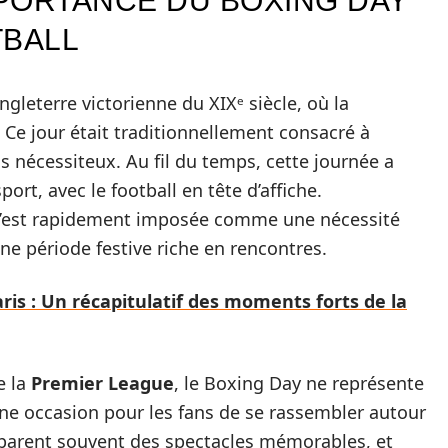
MPORTANCE DU BOXING DAY
TBALL
gleterre victorienne du XIXᵉ siècle, où la
 Ce jour était traditionnellement consacré à
 nécessiteux. Au fil du temps, cette journée a
ort, avec le football en tête d’affiche.
 s’est rapidement imposée comme une nécessité
ne période festive riche en rencontres.
aris : Un récapitulatif des moments forts de la
e la
Premier League
, le Boxing Day ne représente
ne occasion pour les fans de se rassembler autour
parent souvent des spectacles mémorables, et