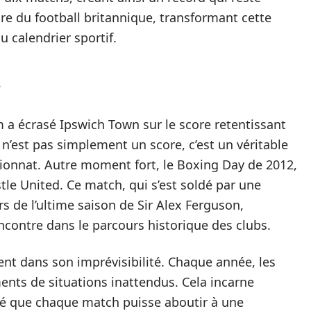
re du football britannique, transformant cette
calendrier sportif.
S
a écrasé Ipswich Town sur le score retentissant
 n’est pas simplement un score, c’est un véritable
mpionnat. Autre moment fort, le Boxing Day de 2012,
le United. Ce match, qui s’est soldé par une
rs de l’ultime saison de Sir Alex Ferguson,
ncontre dans le parcours historique des clubs.
t dans son imprévisibilité. Chaque année, les
ents de situations inattendus. Cela incarne
ité que chaque match puisse aboutir à une