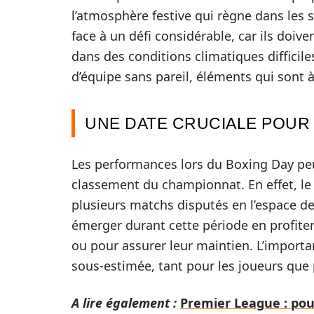
l’atmosphère festive qui règne dans les s
face à un défi considérable, car ils doiv
dans des conditions climatiques difficile
d’équipe sans pareil, éléments qui sont à 
UNE DATE CRUCIALE POUR 
Les performances lors du Boxing Day peuv
classement du championnat. En effet, le 
plusieurs matchs disputés en l’espace de
émerger durant cette période en profite
ou pour assurer leur maintien. L’importa
sous-estimée, tant pour les joueurs que 
A lire également :
Premier League : pourq