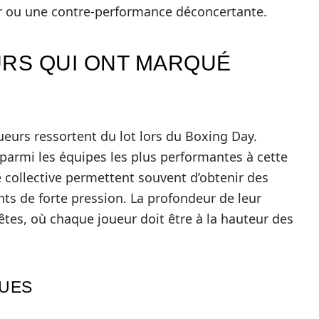
eur ou une contre-performance déconcertante.
URS QUI ONT MARQUÉ
oueurs ressortent du lot lors du Boxing Day.
parmi les équipes les plus performantes à cette
e collective permettent souvent d’obtenir des
ts de forte pression. La profondeur de leur
 fêtes, où chaque joueur doit être à la hauteur des
QUES