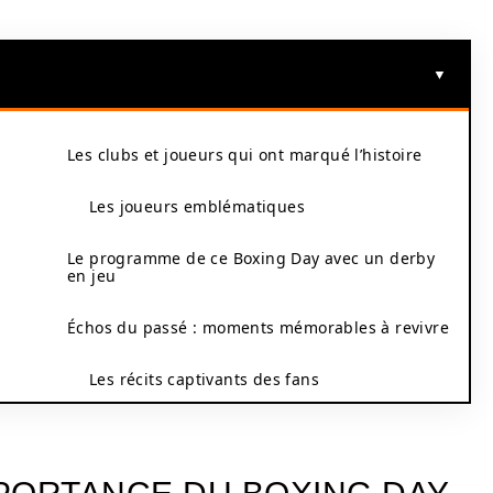
Les clubs et joueurs qui ont marqué l’histoire
Les joueurs emblématiques
Le programme de ce Boxing Day avec un derby
en jeu
Échos du passé : moments mémorables à revivre
Les récits captivants des fans