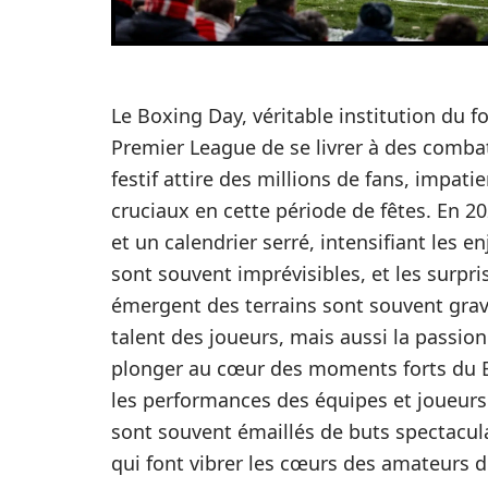
Le Boxing Day, véritable institution du fo
Premier League de se livrer à des combat
festif attire des millions de fans, impati
cruciaux en cette période de fêtes. En 2
et un calendrier serré, intensifiant les
sont souvent imprévisibles, et les surpr
émergent des terrains sont souvent gravé
talent des joueurs, mais aussi la passio
plonger au cœur des moments forts du Bo
les performances des équipes et joueurs
sont souvent émaillés de buts spectacula
qui font vibrer les cœurs des amateurs d