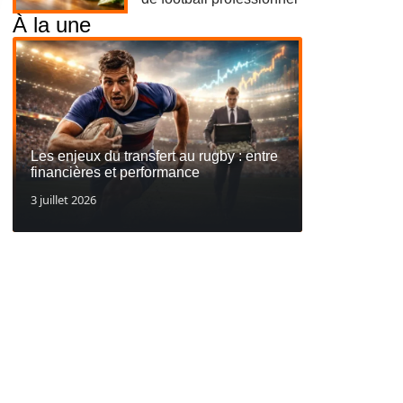
À la une
Les enjeux du transfert au rugby : entre
financières et performance
3 juillet 2026