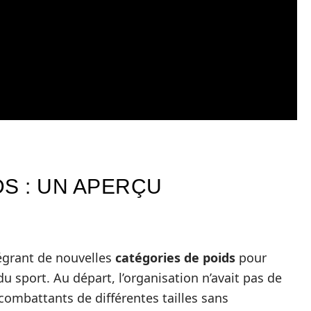
S : UN APERÇU
tégrant de nouvelles
catégories de poids
pour
sport. Au départ, l’organisation n’avait pas de
 combattants de différentes tailles sans