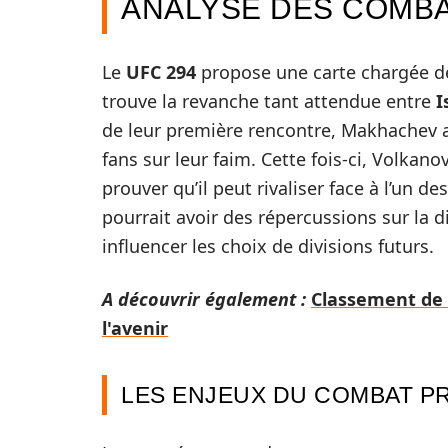
ANALYSE DES COMBA
Le
UFC 294
propose une carte chargée d
trouve la revanche tant attendue entre
I
de leur première rencontre, Makhachev a
fans sur leur faim. Cette fois-ci, Volkano
prouver qu’il peut rivaliser face à l’un d
pourrait avoir des répercussions sur la d
influencer les choix de divisions futurs.
A découvrir également :
Classement de 
l'avenir
LES ENJEUX DU COMBAT PR