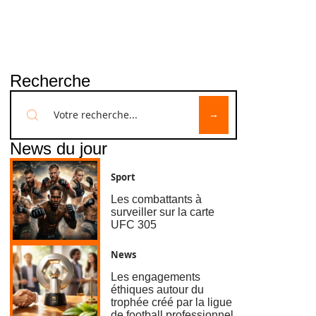
Recherche
News du jour
Sport
Les combattants à
surveiller sur la carte
UFC 305
News
Les engagements
éthiques autour du
trophée créé par la ligue
de football professionnel