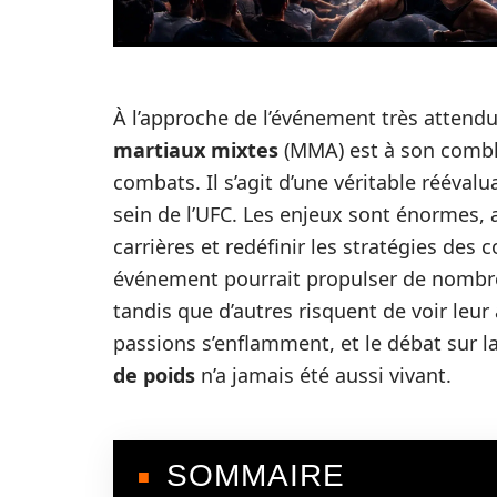
À l’approche de l’événement très attend
martiaux mixtes
(MMA) est à son comble
combats. Il s’agit d’une véritable réévalu
sein de l’UFC. Les enjeux sont énormes,
carrières et redéfinir les stratégies des 
événement pourrait propulser de nombre
tandis que d’autres risquent de voir leu
passions s’enflamment, et le débat sur l
de poids
n’a jamais été aussi vivant.
SOMMAIRE