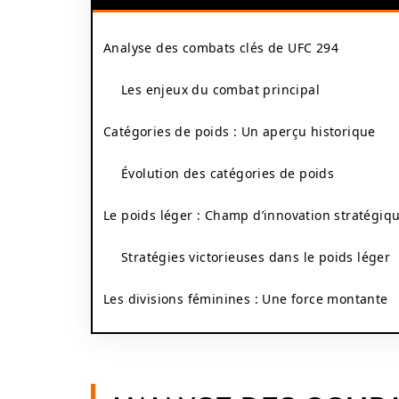
Analyse des combats clés de UFC 294
Les enjeux du combat principal
Catégories de poids : Un aperçu historique
Évolution des catégories de poids
Le poids léger : Champ d’innovation stratégiq
Stratégies victorieuses dans le poids léger
Les divisions féminines : Une force montante