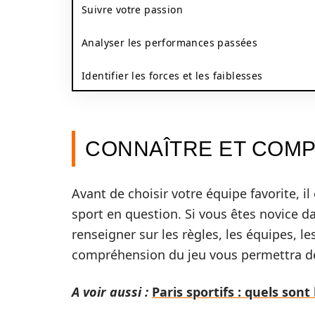
Suivre votre passion
Analyser les performances passées
Identifier les forces et les faiblesses
CONNAÎTRE ET COM
Avant de choisir votre équipe favorite, i
sport en question. Si vous êtes novice 
renseigner sur les règles, les équipes, l
compréhension du jeu vous permettra de 
A voir aussi :
Paris sportifs : quels sont 