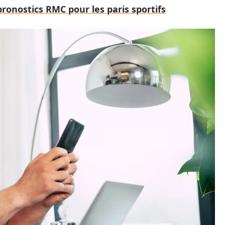
ronostics RMC pour les paris sportifs