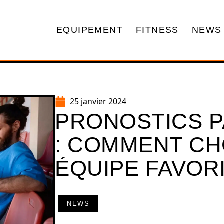
EQUIPEMENT
FITNESS
NEWS
25 janvier 2024
PRONOSTICS P
: COMMENT CH
ÉQUIPE FAVORI
NEWS