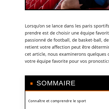
Lorsqu’on se lance dans les paris sportif
prendre est de choisir une équipe favori
passionné de football, de basket-ball, de 
retient votre affection peut être détermin
cet article, nous examinerons quelques c
votre équipe favorite pour vos pronostics
SOMMAIRE
Connaître et comprendre le sport