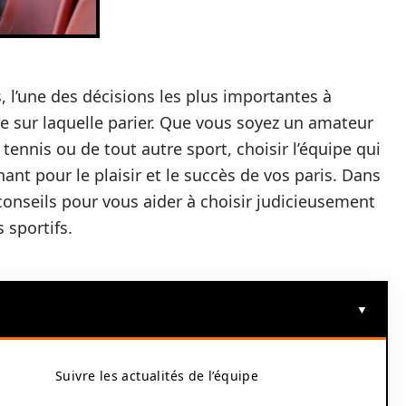
s, l’une des décisions les plus importantes à
te sur laquelle parier. Que vous soyez un amateur
tennis ou de tout autre sport, choisir l’équipe qui
ant pour le plaisir et le succès de vos paris. Dans
onseils pour vous aider à choisir judicieusement
 sportifs.
Suivre les actualités de l’équipe