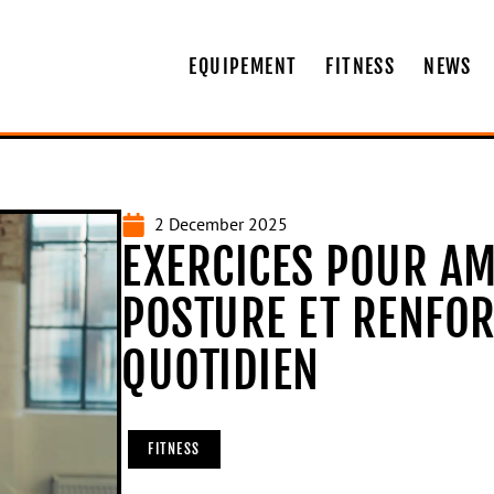
EQUIPEMENT
FITNESS
NEWS
2 December 2025
EXERCICES POUR AM
POSTURE ET RENFOR
QUOTIDIEN
FITNESS