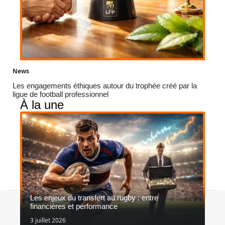
News
Les engagements éthiques autour du trophée créé par la
ligue de football professionnel
À la une
Les enjeux du transfert au rugby : entre
Contact
Mentions légales
Sitemap
financières et performance
© 2026 | angelsport.be
3 juillet 2026