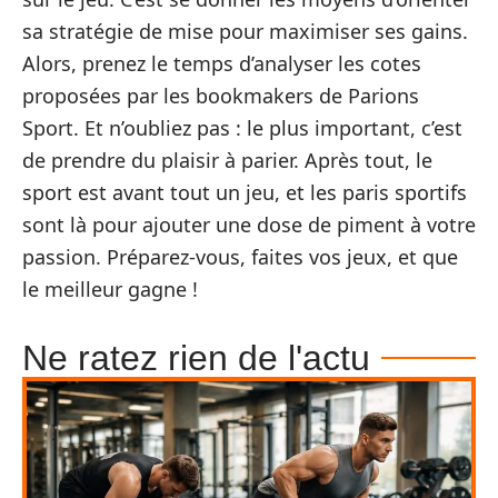
sa stratégie de mise pour maximiser ses gains.
Alors, prenez le temps d’analyser les cotes
proposées par les bookmakers de Parions
Sport. Et n’oubliez pas : le plus important, c’est
de prendre du plaisir à parier. Après tout, le
sport est avant tout un jeu, et les paris sportifs
sont là pour ajouter une dose de piment à votre
passion. Préparez-vous, faites vos jeux, et que
le meilleur gagne !
Ne ratez rien de l'actu