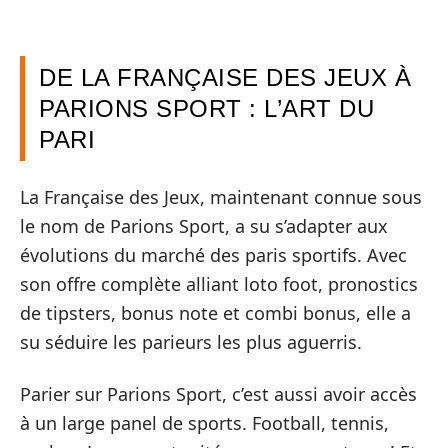
DE LA FRANÇAISE DES JEUX À
PARIONS SPORT : L’ART DU
PARI
La Française des Jeux, maintenant connue sous
le nom de Parions Sport, a su s’adapter aux
évolutions du marché des paris sportifs. Avec
son offre complète alliant loto foot, pronostics
de tipsters, bonus note et combi bonus, elle a
su séduire les parieurs les plus aguerris.
Parier sur Parions Sport, c’est aussi avoir accès
à un large panel de sports. Football, tennis,