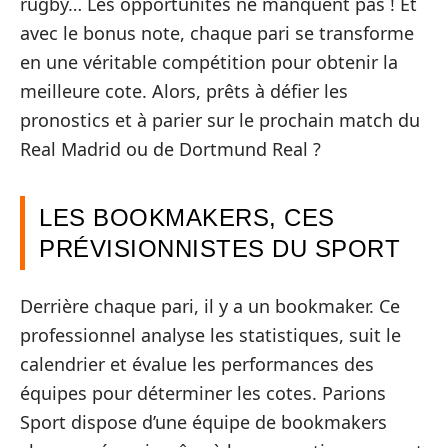
rugby… Les opportunités ne manquent pas ! Et
avec le bonus note, chaque pari se transforme
en une véritable compétition pour obtenir la
meilleure cote. Alors, prêts à défier les
pronostics et à parier sur le prochain match du
Real Madrid ou de Dortmund Real ?
LES BOOKMAKERS, CES
PRÉVISIONNISTES DU SPORT
Derrière chaque pari, il y a un bookmaker. Ce
professionnel analyse les statistiques, suit le
calendrier et évalue les performances des
équipes pour déterminer les cotes. Parions
Sport dispose d’une équipe de bookmakers