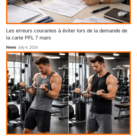
Les erreurs courantes à éviter lors de la demande de
la carte PFL 7 mars
News
July 4, 2026