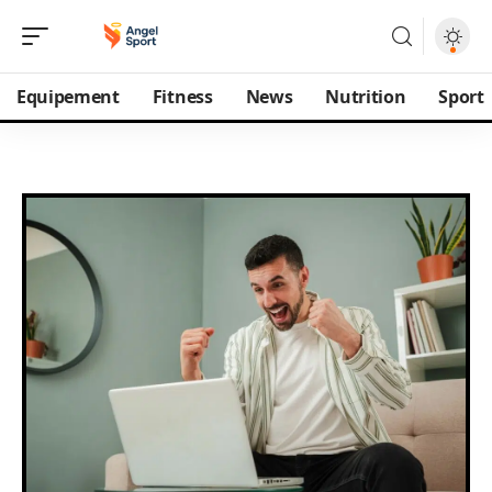
Equipement
Fitness
News
Nutrition
Sport