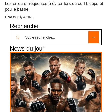
Les erreurs fréquentes à éviter lors du curl biceps et
poulie basse
Fitness
July 4, 2026
Recherche
News du jour