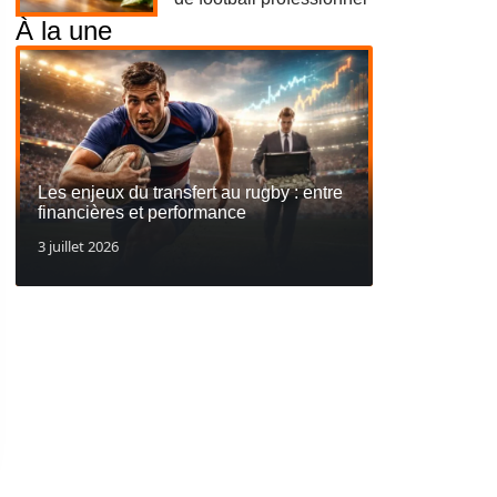
À la une
Les enjeux du transfert au rugby : entre
financières et performance
3 juillet 2026