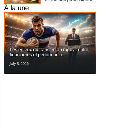
À la une
Les enjeux du transfert au rugby : entre
financières et performance
July 3, 2026