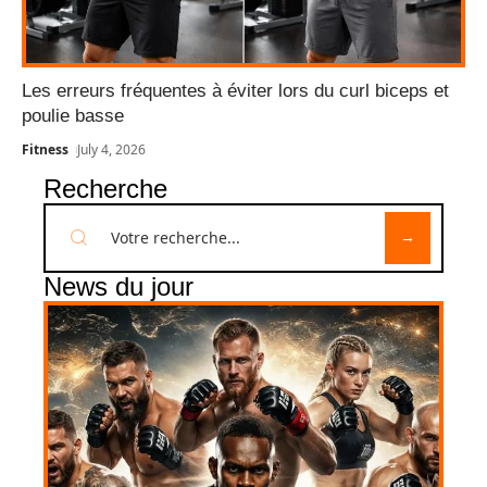
Les erreurs fréquentes à éviter lors du curl biceps et
poulie basse
Fitness
July 4, 2026
Recherche
News du jour