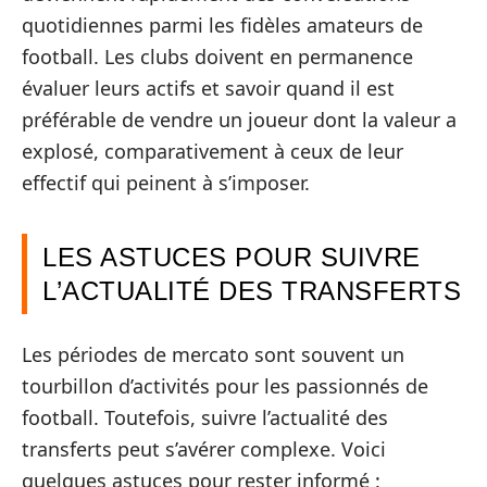
quotidiennes parmi les fidèles amateurs de
football. Les clubs doivent en permanence
évaluer leurs actifs et savoir quand il est
préférable de vendre un joueur dont la valeur a
explosé, comparativement à ceux de leur
effectif qui peinent à s’imposer.
LES ASTUCES POUR SUIVRE
L’ACTUALITÉ DES TRANSFERTS
Les périodes de mercato sont souvent un
tourbillon d’activités pour les passionnés de
football. Toutefois, suivre l’actualité des
transferts peut s’avérer complexe. Voici
quelques astuces pour rester informé :