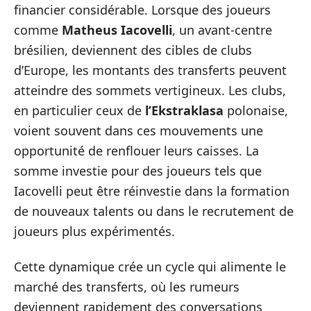
financier considérable. Lorsque des joueurs
comme
Matheus Iacovelli
, un avant-centre
brésilien, deviennent des cibles de clubs
d’Europe, les montants des transferts peuvent
atteindre des sommets vertigineux. Les clubs,
en particulier ceux de
l’Ekstraklasa
polonaise,
voient souvent dans ces mouvements une
opportunité de renflouer leurs caisses. La
somme investie pour des joueurs tels que
Iacovelli peut être réinvestie dans la formation
de nouveaux talents ou dans le recrutement de
joueurs plus expérimentés.
Cette dynamique crée un cycle qui alimente le
marché des transferts, où les rumeurs
deviennent rapidement des conversations