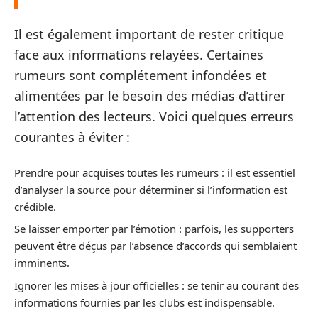
Il est également important de rester critique
face aux informations relayées. Certaines
rumeurs sont complétement infondées et
alimentées par le besoin des médias d’attirer
l’attention des lecteurs. Voici quelques erreurs
courantes à éviter :
Prendre pour acquises toutes les rumeurs : il est essentiel
d’analyser la source pour déterminer si l’information est
crédible.
Se laisser emporter par l’émotion : parfois, les supporters
peuvent être déçus par l’absence d’accords qui semblaient
imminents.
Ignorer les mises à jour officielles : se tenir au courant des
informations fournies par les clubs est indispensable.