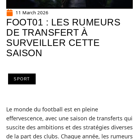
11 March 2026
FOOT01 : LES RUMEURS
DE TRANSFERT À
SURVEILLER CETTE
SAISON
SPORT
Le monde du football est en pleine
effervescence, avec une saison de transferts qui
suscite des ambitions et des stratégies diverses
de la part des clubs. Chaque année, les rumeurs