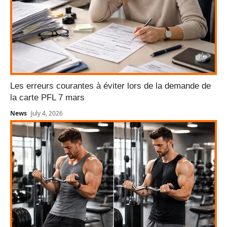
Les erreurs courantes à éviter lors de la demande de
la carte PFL 7 mars
News
July 4, 2026