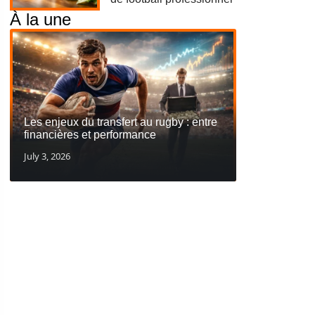
À la une
Les enjeux du transfert au rugby : entre
financières et performance
July 3, 2026