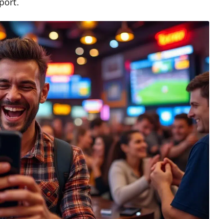
port.