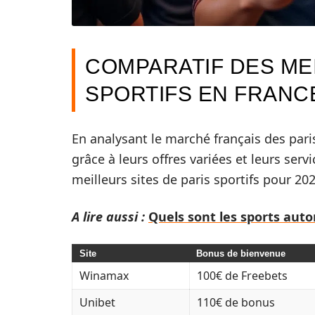
COMPARATIF DES MEI
SPORTIFS EN FRANCE
En analysant le marché français des pari
grâce à leurs offres variées et leurs serv
meilleurs sites de paris sportifs pour 202
A lire aussi :
Quels sont les sports autor
Site
Bonus de bienvenue
Winamax
100€ de Freebets
Unibet
110€ de bonus