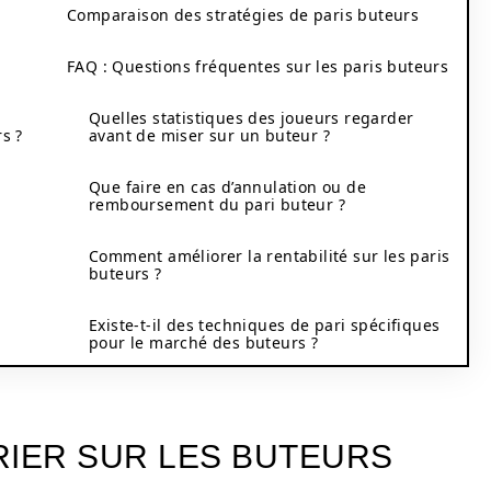
Comparaison des stratégies de paris buteurs
FAQ : Questions fréquentes sur les paris buteurs
Quelles statistiques des joueurs regarder
s ?
avant de miser sur un buteur ?
Que faire en cas d’annulation ou de
remboursement du pari buteur ?
Comment améliorer la rentabilité sur les paris
buteurs ?
Existe-t-il des techniques de pari spécifiques
pour le marché des buteurs ?
RIER SUR LES BUTEURS