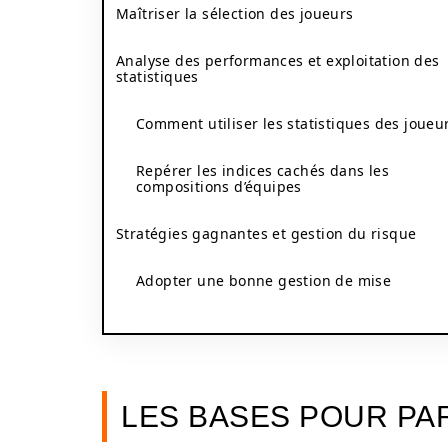
Maîtriser la sélection des joueurs
Analyse des performances et exploitation des
statistiques
Comment utiliser les statistiques des joueur
Repérer les indices cachés dans les
compositions d’équipes
Stratégies gagnantes et gestion du risque
Adopter une bonne gestion de mise
LES BASES POUR PA