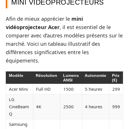
MINI VIDÉOPROJECTEURS
Afin de mieux apprécier le
mini
vidéoprojecteur Acer
, il est essentiel de le
comparer avec d’autres modèles présents sur le
marché. Voici un tableau illustratif des
différences significatives entre les
équipements.
Modèle
Résolution
Lumens
Autonomie
Prix
ANSI
(€)
Acer Mini
Full HD
1500
5 heures
299
LG
CineBeam
4K
2500
4 heures
999
Q
Samsung