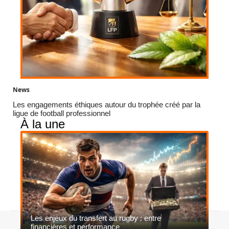
News
Les engagements éthiques autour du trophée créé par la
ligue de football professionnel
À la une
Les enjeux du transfert au rugby : entre
Contact
Mentions légales
Sitemap
financières et performance