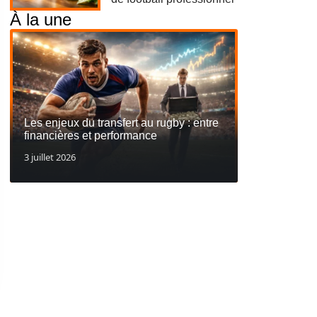
À la une
Les enjeux du transfert au rugby : entre
financières et performance
3 juillet 2026