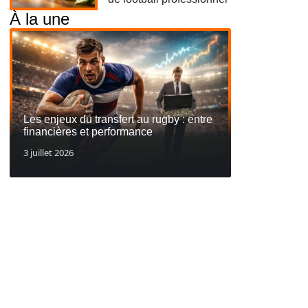
À la une
Les enjeux du transfert au rugby : entre
financières et performance
3 juillet 2026