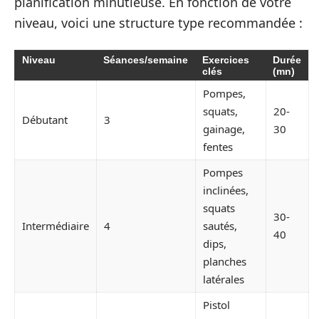
planification minutieuse. En fonction de votre
niveau, voici une structure type recommandée :
Niveau
Séances/semaine
Exercices
Durée
clés
(mn)
Pompes,
squats,
20-
Débutant
3
gainage,
30
fentes
Pompes
inclinées,
squats
30-
Intermédiaire
4
sautés,
40
dips,
planches
latérales
Pistol