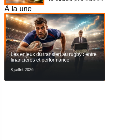
À la une
Les enjeux du transfert au rugby : entre
financières et performance
3 juillet 2026