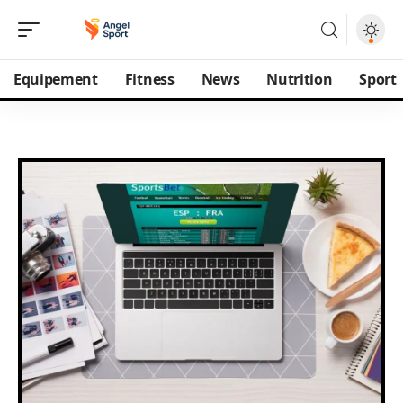
Equipement
Fitness
News
Nutrition
Sport