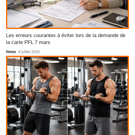
Les erreurs courantes à éviter lors de la demande de
la carte PFL 7 mars
News
4 juillet 2026