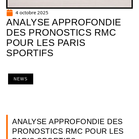
4 octobre 2025
ANALYSE APPROFONDIE
DES PRONOSTICS RMC
POUR LES PARIS
SPORTIFS
NEWS
ANALYSE APPROFONDIE DES
PRONOSTICS RMC POUR LES