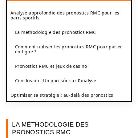
Analyse approfondie des pronostics RMC pour les
paris sportifs
La méthodologie des pronostics RMC
Comment utiliser les pronostics RMC pour parier
en ligne ?
Pronostics RMC et jeux de casino
Conclusion : Un pari sûr sur l’analyse
Optimiser sa stratégie : au‑delà des pronostics
LA MÉTHODOLOGIE DES
PRONOSTICS RMC