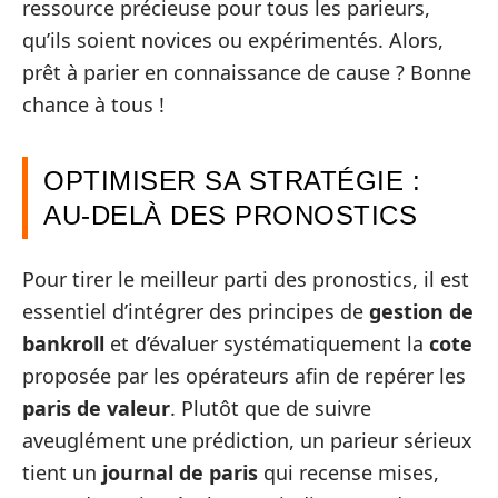
ressource précieuse pour tous les parieurs,
qu’ils soient novices ou expérimentés. Alors,
prêt à parier en connaissance de cause ? Bonne
chance à tous !
OPTIMISER SA STRATÉGIE :
AU‑DELÀ DES PRONOSTICS
Pour tirer le meilleur parti des pronostics, il est
essentiel d’intégrer des principes de
gestion de
bankroll
et d’évaluer systématiquement la
cote
proposée par les opérateurs afin de repérer les
paris de valeur
. Plutôt que de suivre
aveuglément une prédiction, un parieur sérieux
tient un
journal de paris
qui recense mises,