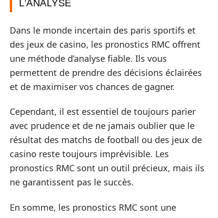
L’ANALYSE
Dans le monde incertain des paris sportifs et
des jeux de casino, les pronostics RMC offrent
une méthode d’analyse fiable. Ils vous
permettent de prendre des décisions éclairées
et de maximiser vos chances de gagner.
Cependant, il est essentiel de toujours parier
avec prudence et de ne jamais oublier que le
résultat des matchs de football ou des jeux de
casino reste toujours imprévisible. Les
pronostics RMC sont un outil précieux, mais ils
ne garantissent pas le succès.
En somme, les pronostics RMC sont une