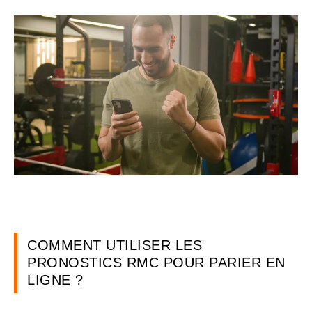
COMMENT UTILISER LES
PRONOSTICS RMC POUR PARIER EN
LIGNE ?